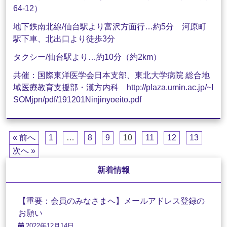
64-12）
地下鉄南北線/仙台駅より富沢方面行…約5分 河原町
駅下車、北出口より徒歩3分
タクシー/仙台駅より…約10分（約2km）
共催：国際東洋医学会日本支部、東北大学病院 総合地
域医療教育支援部・漢方内科 http://plaza.umin.ac.jp/~I
SOMjpn/pdf/191201Ninjinyoeito.pdf
« 前へ
1
…
8
9
10
11
12
13
次へ »
新着情報
【重要：会員のみなさまへ】メールアドレス登録の
お願い
2022年12月14日