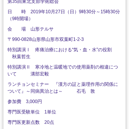
第35回東北支部学術総会
日 時
2019
年
10
月
27
日（日）9時30分～
15
時
30
分
（9時開場）
会 場 山形テルサ
〒
990-0828
山形県山形市双葉町
1-2-3
特別講演Ⅰ 疼痛治療における“気・血・水”の役割
秋葉哲生
特別講演Ⅱ 寒冷地と温暖地での使用薬剤の相違につ
いて 溝部宏毅
ランチョンセミナー 『漢方の証と薬理作用の関係に
ついて』～同病異治とは～ 石毛 敦
参加費 3,000円
専門医受験単位
1
単位
専門医更新点数
20
点