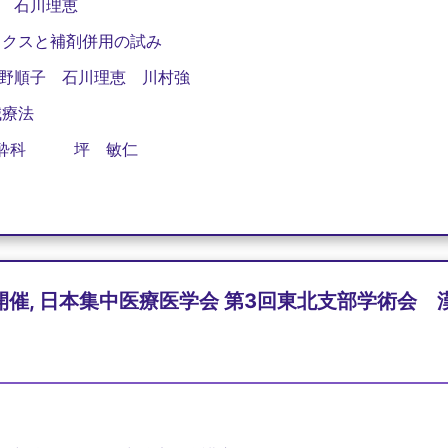
石川理恵
スと補剤併用の試み
野順子 石川理恵 川村強
療法
酔科
坪 敏仁
開催, 日本集中医療医学会 第3回東北支部学術会 