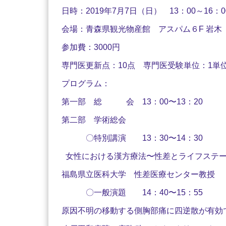
日時：
2019
年
7
月
7
日（日）
13
：
00
～
16
：
0
会場：青森県観光物産館 アスパム６
F
岩木
参加費：
3000
円
専門医更新点：
10
点 専門医受験単位：
1
単
プログラム：
第一部 総 会
13
：
00
〜
13
：
20
第二部 学術総会
〇特別講演
13
：
30
〜
14
：
30
女性における漢方療法〜性差とライフステー
福島県立医科大学 性差医療センター教授
〇一般演題
14
：
40
〜
15
：
55
原因不明の移動する側胸部痛に四逆散が有効