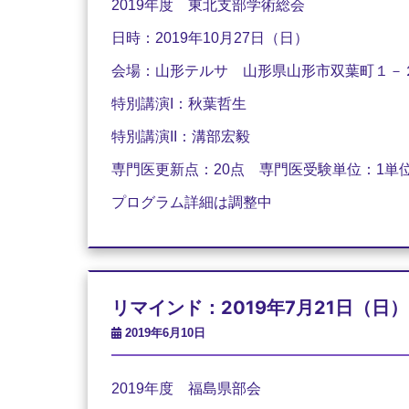
2019年度 東北支部学術総会
日時：
2019
年
10
月
27
日（日）
会場：山形テルサ 山形県山形市双葉町１－
特別講演
I
：秋葉哲生
特別講演
II
：溝部宏毅
専門医更新点：
20
点 専門医受験単位：
1
単
プログラム詳細は調整中
リマインド：2019年7月21日（日）
2019年6月10日
2019年度 福島県部会