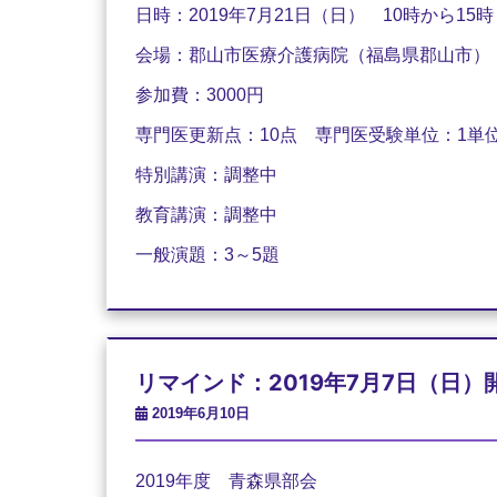
日時：
2019
年
7
月
21
日（日）
10
時から
15
時
会場：郡山市医療介護病院（福島県郡山市）
参加費：
3000
円
専門医更新点：
10
点 専門医受験単位：
1
単
特別講演：調整中
教育講演：調整中
一般演題：
3
～
5
題
リマインド：2019年7月7日（日）
2019年6月10日
2019年度 青森県部会