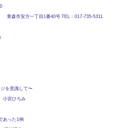
0
 青森市安方一丁目
1
番
40
号
TEL
：
017-735-5311
位
ジを意識して〜
 小宮ひろみ
であった
1
例