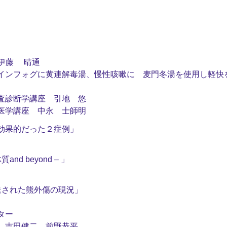
院 伊藤 晴通
インフォグに黄連解毒湯、慢性咳嗽に 麦門冬湯を使用し軽快
査診断学講座 引地 悠
医学講座 中永 士師明
効果的だった２症例」
 beyond – 」
急搬送された熊外傷の現況」
ター
 吉田健二 前野恭平