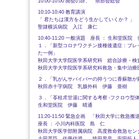
10:00-10:00 開会の辞、 県部会総会
10:10-10:40 教育講演
「 君たちは漢方をどう生かしていくか？ 」
聖隷横浜病院 入江 康仁
10:40-11:20 一般演題 座長 ： 生和堂医
１．「新型コロナワクチン接種後遺症：ブレ
た一例」
秋田大学大学院医学系研究科 総合診療・検
秋田大学大学院医学系研究科救急・集中治療
２．「乳がんサバイバーの抑うつに香蘇散が
秋田赤十字病院 乳腺外科 伊藤 亜樹
３．「苓桂朮甘湯に関する考察 -フクロウ型体質and
生和堂医院 伊藤 晴通
11:20-11:50 緊急企画 「秋田大学に救
座長 ： 小川内科医院 島 仁
秋田大学医学部附属病院 高度救命救急セン
土田英臣 佐藤佳澄 猿田里音 安田拓人