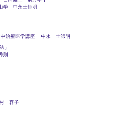
山学 中永士師明
集中治療医学講座 中永 士師明
法」
秀則
村 容子