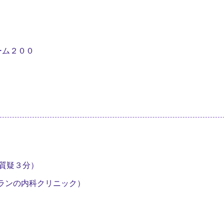
ーム２００
６
 質疑３分）
生（ポランの内科クリニック）