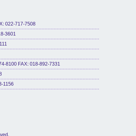
022-717-7508
8-3601
111
0 FAX: 018-892-7331
8
-1156
rved.