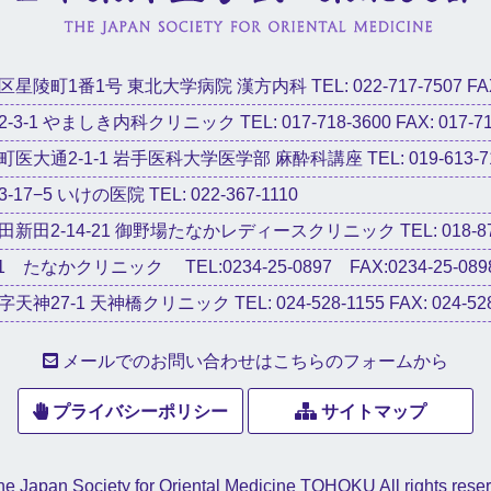
陵町1番1号 東北大学病院 漢方内科 TEL: 022-717-7507 FAX: 
-1 やましき内科クリニック TEL: 017-718-3600 FAX: 017-71
医大通2-1-1 岩手医科大学医学部 麻酔科講座 TEL: 019-613-7
7−5 いけの医院 TEL: 022-367-1110
田2-14-21 御野場たなかレディースクリニック TEL: 018-874-810
1 たなかクリニック TEL:0234-25-0897 FAX:0234-25-089
27-1 天神橋クリニック TEL: 024-528-1155 FAX: 024-528
メールでのお問い合わせはこちらのフォームから
プライバシーポリシー
サイトマップ
e Japan Society for Oriental Medicine TOHOKU All rights rese