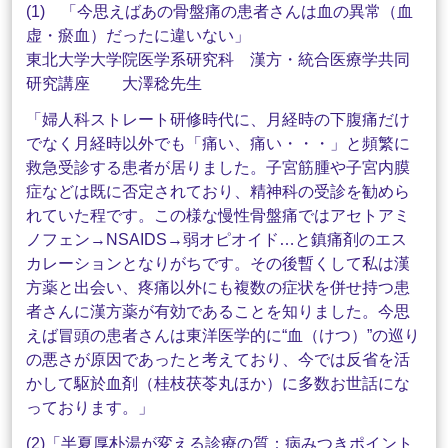
(1) 「今思えばあの骨盤痛の患者さんは血の異常（血
虚・瘀血）だったに違いない」
東北大学大学院医学系研究科 漢方・統合医療学共同
研究講座 大澤稔先生
「婦人科ストレート研修時代に、月経時の下腹痛だけ
でなく月経時以外でも「痛い、痛い・・・」と頻繁に
救急受診する患者が居りました。子宮筋腫や子宮内膜
症などは既に否定されており、精神科の受診を勧めら
れていた程です。この様な慢性骨盤痛ではアセトアミ
ノフェン→NSAIDS→弱オピオイド…と鎮痛剤のエス
カレーションとなりがちです。その後暫くして私は漢
方薬と出会い、疼痛以外にも複数の症状を併せ持つ患
者さんに漢方薬が有効であることを知りました。今思
えば冒頭の患者さんは東洋医学的に“血（けつ）”の巡り
の悪さが原因であったと考えており、今では反省を活
かして駆於血剤（桂枝茯苓丸ほか）に多数お世話にな
っております。」
(2)「半夏厚朴湯が変える診療の質：病みつきポイント