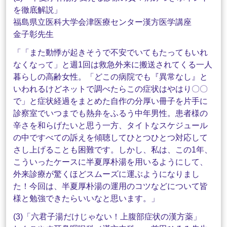
を徹底解説」
福島県立医科大学会津医療センター漢方医学講座
金子彰先生
「「また動悸が起きそうで不安でいてもたってもいれ
なくなって」と週1回は救急外来に搬送されてくる一人
暮らしの高齢女性。「どこの病院でも『異常なし』と
いわれるけどネットで調べたらこの症状はやはり〇〇
で」と症状経過をまとめた自作の分厚い冊子を片手に
診察室でいつまでも熱弁をふるう中年男性。患者様の
辛さを和らげたいと思う一方、タイトなスケジュール
の中ですべての訴えを傾聴してひとつひとつ対応して
さし上げることも困難です。しかし、私は、この1年、
こういったケースに半夏厚朴湯を用いるようにして、
外来診療が驚くほどスムーズに運ぶようになりまし
た！今回は、半夏厚朴湯の運用のコツなどについて皆
様と勉強できたらいいなと思います。」
(3)「六君子湯だけじゃない！上腹部症状の漢方薬」