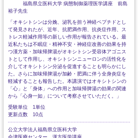
福島県立医科大学 病態制御薬理医学講座 前島
裕子先生
「オキシトシンは分娩、泌乳を担う神経ペプチドとし
て発見されたが、近年、抗肥満作用、抗炎症作用、ス
トレス軽減作用等の新しい作用が報告されている。最
近私たちは不眠症・精神不安・神経症改善の効果を持
つ漢方薬・加味帰脾湯がオキシトシン受容体アゴニス
トとして作用し、オキシトシンニューロンの活性化を
介してオキシトシン分泌を促進することも明らかにし
た。さらに加味帰脾湯が加齢・肥満に伴う全身炎症を
軽減することも報告した。本講演ではオキシトシンの
「心」と「身体」への作用と加味帰脾湯の効果の関連
から「心身一如」について考察させていただく。」
受験単位 1単位
更新点数 10点
公立大学法人福島県立医科大学
会津医療センター 漢方医学講座