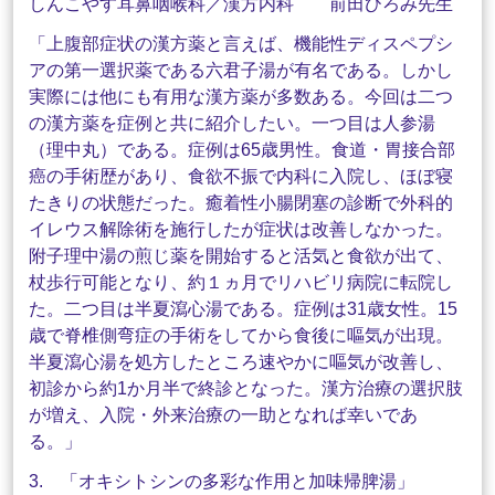
しんこやす耳鼻咽喉科／漢方内科 前田ひろみ先生
「上腹部症状の漢方薬と言えば、機能性ディスペプシ
アの第一選択薬である六君子湯が有名である。しかし
実際には他にも有用な漢方薬が多数ある。今回は二つ
の漢方薬を症例と共に紹介したい。一つ目は人参湯
（理中丸）である。症例は65歳男性。食道・胃接合部
癌の手術歴があり、食欲不振で内科に入院し、ほぼ寝
たきりの状態だった。癒着性小腸閉塞の診断で外科的
イレウス解除術を施行したが症状は改善しなかった。
附子理中湯の煎じ薬を開始すると活気と食欲が出て、
杖歩行可能となり、約１ヵ月でリハビリ病院に転院し
た。二つ目は半夏瀉心湯である。症例は31歳女性。15
歳で脊椎側弯症の手術をしてから食後に嘔気が出現。
半夏瀉心湯を処方したところ速やかに嘔気が改善し、
初診から約1か月半で終診となった。漢方治療の選択肢
が増え、入院・外来治療の一助となれば幸いであ
る。」
3. 「オキシトシンの多彩な作用と加味帰脾湯」